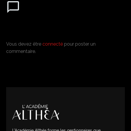
Laissez
UN
COMMENTAIRE
Vous devez être
connecté
pour poster un
commentaire.
L’Académie Althéa forme les gestionnaires que